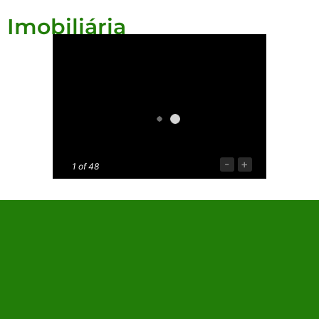
Imobiliária
-
+
1
of 48