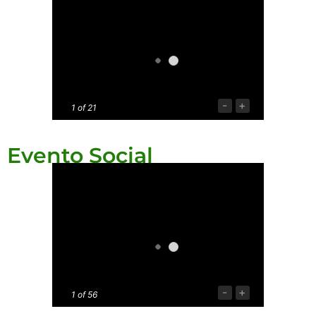
-
+
1
of 21
Evento Social
-
+
1
of 56