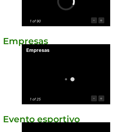
-
+
1
of 90
Empresas
Empresas
-
+
1
of 25
Evento esportivo